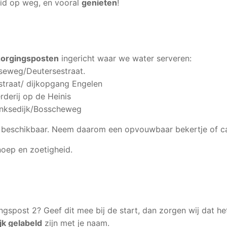
id op weg, en vooral
genieten
!
zorgingsposten
ingericht waar we water serveren:
seweg/Deutersestraat.
traat/ dijkopgang Engelen
derij op de Heinis
onksedijk/Bosscheweg
beschikbaar. Neem daarom een opvouwbaar bekertje of ca
oep en zoetigheid.
ngspost 2? Geef dit mee bij de start, dan zorgen wij dat het 
jk gelabeld
zijn met je naam.