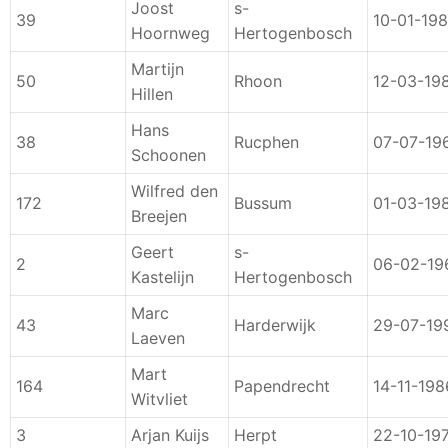
Joost
s-
39
10-01-19
Hoornweg
Hertogenbosch
Martijn
50
Rhoon
12-03-19
Hillen
Hans
38
Rucphen
07-07-19
Schoonen
Wilfred den
172
Bussum
01-03-19
Breejen
Geert
s-
2
06-02-19
Kastelijn
Hertogenbosch
Marc
43
Harderwijk
29-07-19
Laeven
Mart
164
Papendrecht
14-11-198
Witvliet
3
Arjan Kuijs
Herpt
22-10-19