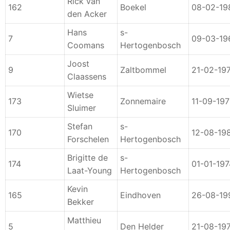
Rick van
162
Boekel
08-02-19
den Acker
Hans
s-
7
09-03-19
Coomans
Hertogenbosch
Joost
9
Zaltbommel
21-02-19
Claassens
Wietse
173
Zonnemaire
11-09-19
Sluimer
Stefan
s-
170
12-08-19
Forschelen
Hertogenbosch
Brigitte de
s-
174
01-01-197
Laat-Young
Hertogenbosch
Kevin
165
Eindhoven
26-08-19
Bekker
Matthieu
5
Den Helder
21-08-19