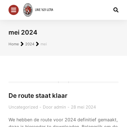
mei 2024
Je bent hier:
Home
2024
mei
De route staat klaar
Uncategorized
Door
admin
28 mei 2024
We hebben de route voor 2024 definitief gemaakt,
deze is hieronder te downloaden. Belangrijk om de